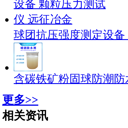
球团抗压强度测定设备
含碳铁矿粉固球防潮防
更多>>
相关资讯