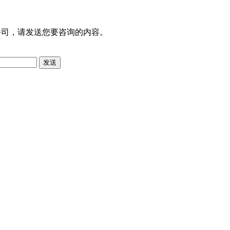
公司，请发送您要咨询的内容。