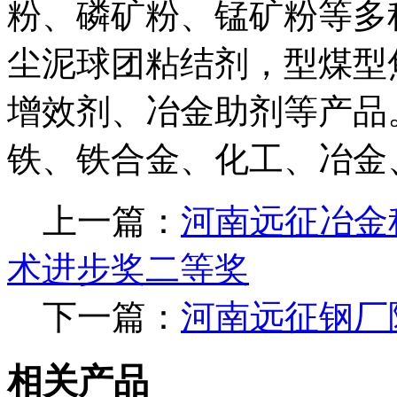
粉、磷矿粉、锰矿粉等多
尘泥球团粘结剂，型煤型
增效剂、冶金助剂等产品
铁、铁合金、化工、冶金
上一篇：
河南远征冶金
术进步奖二等奖
下一篇：
河南远征钢厂
相关产品