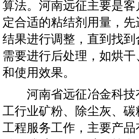
算法。河南远征主要是客
定合适的粘结剂用量，先
结果进行调整，直到找到
需要进行后处理，如烘干
和使用效果。
河南省远征冶金科技有
工行业矿粉、除尘灰、碳
工程服务工作，主要产品