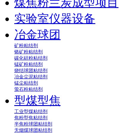
煤焦粉兰炭成型项目
实验室仪器设备
冶金球团
矿粉粘结剂
铬矿粉粘结剂
碳化硅粉粘结剂
锰矿粉粘结剂
烧结球团粘结剂
冶金尘泥粘结剂
锰尘粘结剂
萤石粉粘结剂
型煤型焦
工业型煤粘结剂
焦粉型焦粘结剂
半焦粉球团粘结剂
无烟煤球团粘结剂