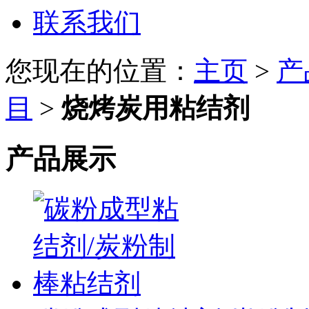
联系我们
您现在的位置：
主页
>
产
目
>
烧烤炭用粘结剂
产品展示