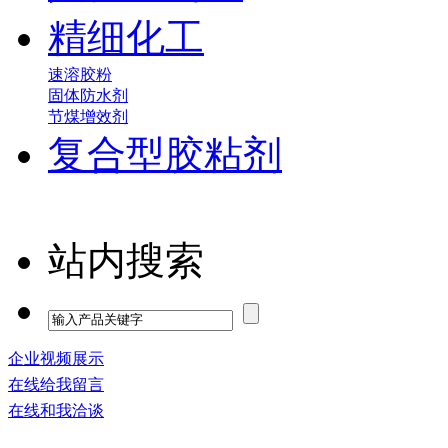
精细化工
速溶胶粉
固体防水剂
节煤增效剂
复合型胶粘剂
站内搜索
企业视频展示
在线给我留言
在线和我洽谈