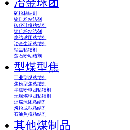
冶金球团
矿粉粘结剂
铬矿粉粘结剂
碳化硅粉粘结剂
锰矿粉粘结剂
烧结球团粘结剂
冶金尘泥粘结剂
锰尘粘结剂
萤石粉粘结剂
型煤型焦
工业型煤粘结剂
焦粉型焦粘结剂
半焦粉球团粘结剂
无烟煤球团粘结剂
烟煤球团粘结剂
炭粉成型粘结剂
石油焦粉粘结剂
其他煤制品