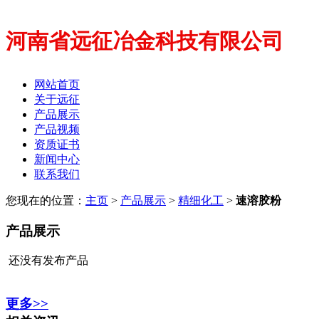
河南省远征冶金科技有限公司
网站首页
关于远征
产品展示
产品视频
资质证书
新闻中心
联系我们
您现在的位置：
主页
>
产品展示
>
精细化工
>
速溶胶粉
产品展示
还没有发布产品
更多>>