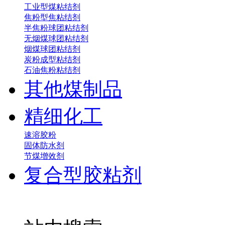
工业型煤粘结剂
焦粉型焦粘结剂
半焦粉球团粘结剂
无烟煤球团粘结剂
烟煤球团粘结剂
炭粉成型粘结剂
石油焦粉粘结剂
其他煤制品
精细化工
速溶胶粉
固体防水剂
节煤增效剂
复合型胶粘剂