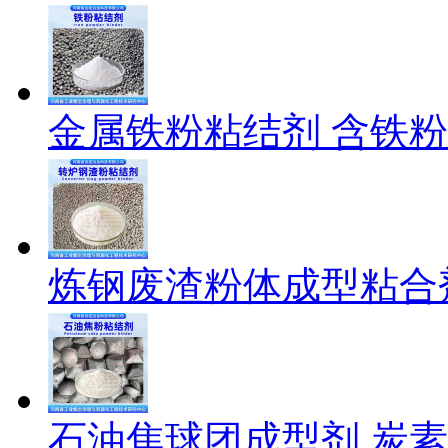
金属铁粉粘结剂 含铁
炼钢废渣粉体成型粘合
石油焦球团成型剂 炭