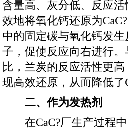
含量高、灰分低、反应活
效地将氧化钙还原为CaC
中的固定碳与氧化钙发生
子，促使反应向右进行。
比，兰炭的反应活性更高
现高效还原，从而降低了C
二、
作为发热剂
在CaC?厂生产过程中