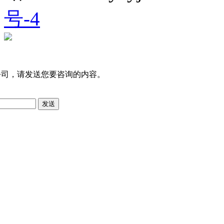
号-4
公司，请发送您要咨询的内容。