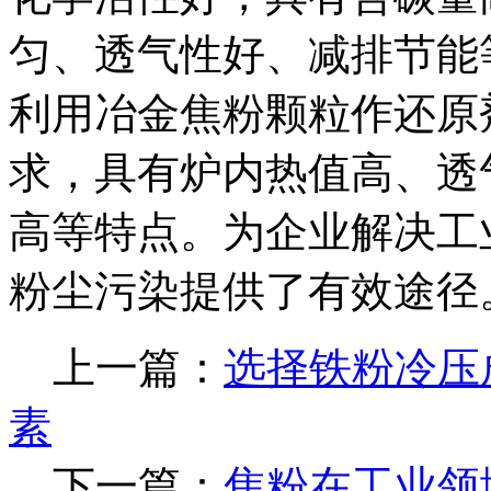
匀、透气性好、减排节能
利用冶金焦粉颗粒作还原
求，具有炉内热值高、透
高等特点。为企业解决工
粉尘污染提供了有效途径
上一篇：
选择铁粉冷压
素
下一篇：
焦粉在工业领