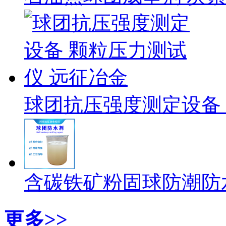
球团抗压强度测定设备
含碳铁矿粉固球防潮防
更多>>