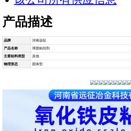
产品描述
品牌
河南远征
产品名称
球团粘结剂
主要粘料类型
其他
物理形态
固体型