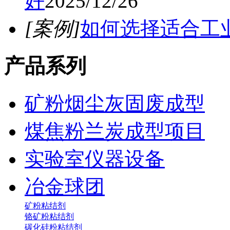
好
2025/12/26
[案例]
如何选择适合工
产品系列
矿粉烟尘灰固废成型
煤焦粉兰炭成型项目
实验室仪器设备
冶金球团
矿粉粘结剂
铬矿粉粘结剂
碳化硅粉粘结剂