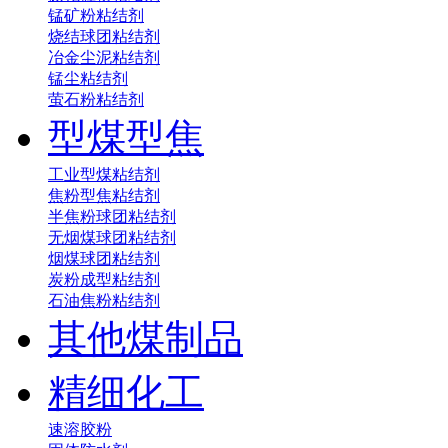
锰矿粉粘结剂
烧结球团粘结剂
冶金尘泥粘结剂
锰尘粘结剂
萤石粉粘结剂
型煤型焦
工业型煤粘结剂
焦粉型焦粘结剂
半焦粉球团粘结剂
无烟煤球团粘结剂
烟煤球团粘结剂
炭粉成型粘结剂
石油焦粉粘结剂
其他煤制品
精细化工
速溶胶粉