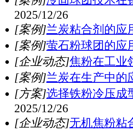
2025/12/26
[案例]
兰炭粘合剂的应
[案例]
萤石粉球团的应
[企业动态]
焦粉在工业
[案例]
兰炭在生产中的
[方案]
选择铁粉冷压成
2025/12/26
[企业动态]
无机焦粉粘