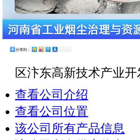
分享到：
区汴东高新技术产业开
查看公司介绍
查看公司位置
该公司所有产品信息