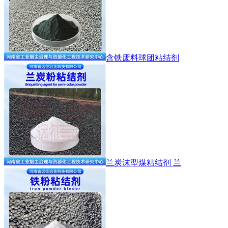
含铁废料球团粘结剂
兰炭沫型煤粘结剂 兰