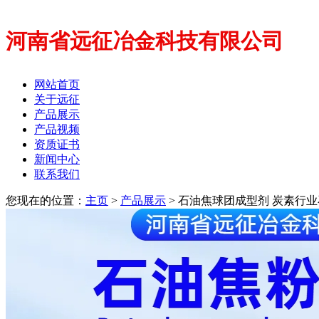
河南省远征冶金科技有限公司
网站首页
关于远征
产品展示
产品视频
资质证书
新闻中心
联系我们
您现在的位置：
主页
>
产品展示
> 石油焦球团成型剂 炭素行