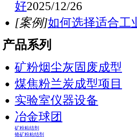
好
2025/12/26
[案例]
如何选择适合工
产品系列
矿粉烟尘灰固废成型
煤焦粉兰炭成型项目
实验室仪器设备
冶金球团
矿粉粘结剂
铬矿粉粘结剂