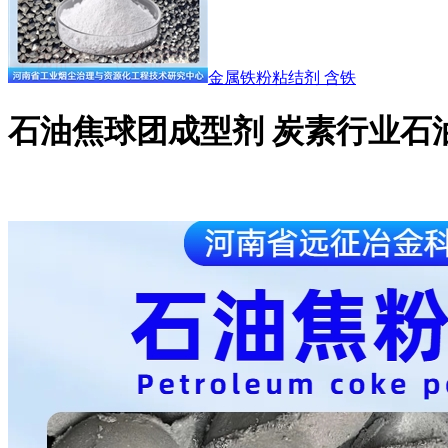
金属铁粉粘结剂 含铁
石油焦球团成型剂 炭素行业石