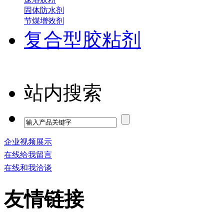
固体防水剂
节煤增效剂
复合型胶粘剂
站内搜索
企业视频展示
在线给我留言
在线和我洽谈
友情链接