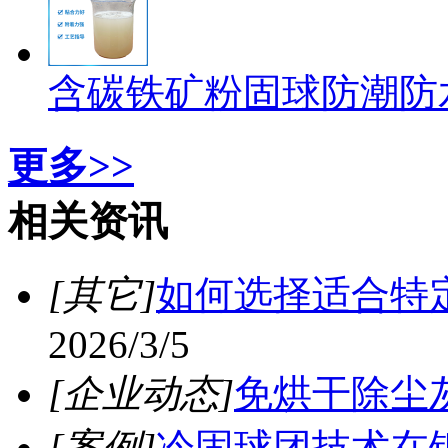
含碳铁矿粉固球防潮防
更多>>
相关资讯
[其它]
如何选择适合特
2026/3/5
[企业动态]
免烘干除尘
[案例]
冷固球团技术在