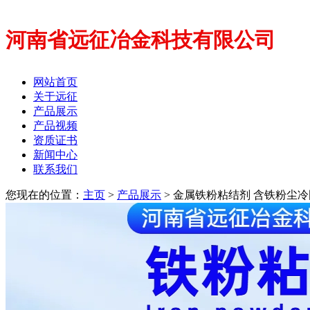
河南省远征冶金科技有限公司
网站首页
关于远征
产品展示
产品视频
资质证书
新闻中心
联系我们
您现在的位置：
主页
>
产品展示
> 金属铁粉粘结剂 含铁粉尘