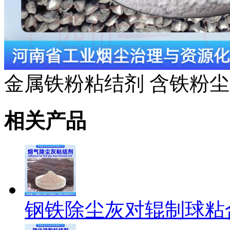
金属铁粉粘结剂 含铁粉
相关产品
钢铁除尘灰对辊制球粘