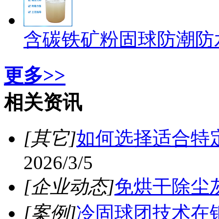
含碳铁矿粉固球防潮防
更多>>
相关资讯
[其它]
如何选择适合特
2026/3/5
[企业动态]
免烘干除尘
[案例]
冷固球团技术在