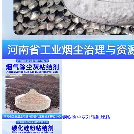
钢铁除尘灰对辊制球粘