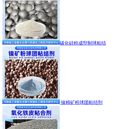
碳化硅粉成型制球粘结
镍精矿粉球团粘结剂