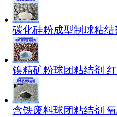
碳化硅粉成型制球粘结
镍精矿粉球团粘结剂 
含铁废料球团粘结剂 