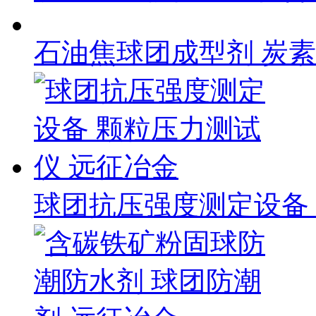
石油焦球团成型剂 炭
球团抗压强度测定设备