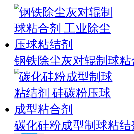
钢铁除尘灰对辊制球粘
碳化硅粉成型制球粘结