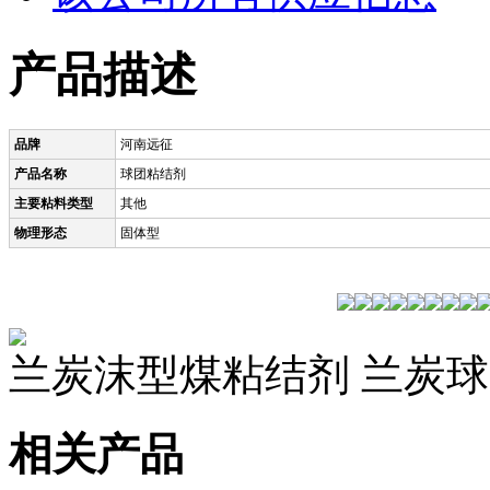
产品描述
品牌
河南远征
产品名称
球团粘结剂
主要粘料类型
其他
物理形态
固体型
兰炭沫型煤粘结剂 兰炭
相关产品