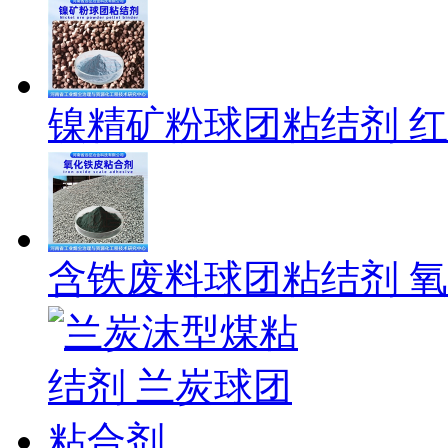
镍精矿粉球团粘结剂 
含铁废料球团粘结剂 