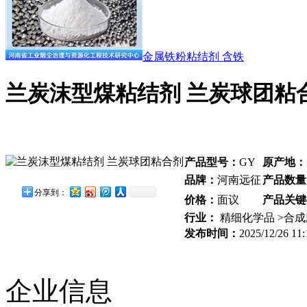
金属铁粉粘结剂 含铁
兰炭沫型煤粘结剂 兰炭球团粘
产品型号：
GY
原产地：
品牌：
河南远征
产品数量
分享到：
价格：
面议
产品关键
行业：
精细化学品 >合成
发布时间：
2025/12/26 11:
企业信息