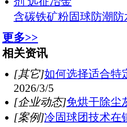
含碳铁矿粉固球防潮防
更多>>
相关资讯
[其它]
如何选择适合特
2026/3/5
[企业动态]
免烘干除尘
[案例]
冷固球团技术在