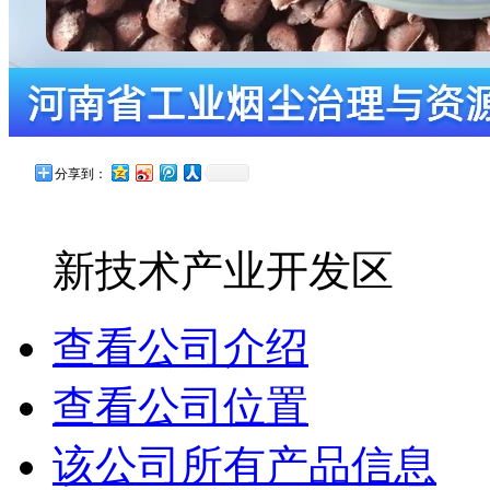
分享到：
新技术产业开发区
查看公司介绍
查看公司位置
该公司所有产品信息