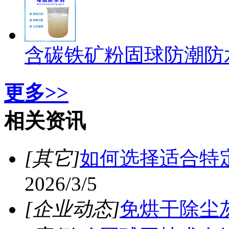
含碳铁矿粉固球防潮防
更多>>
相关资讯
[其它]
如何选择适合特
2026/3/5
[企业动态]
免烘干除尘