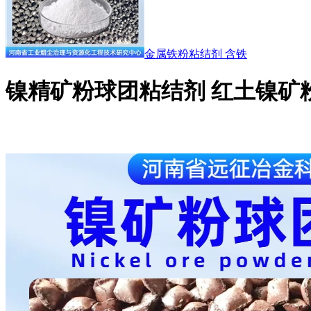
金属铁粉粘结剂 含铁
镍精矿粉球团粘结剂 红土镍矿