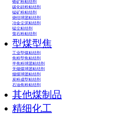
铬矿粉粘结剂
碳化硅粉粘结剂
锰矿粉粘结剂
烧结球团粘结剂
冶金尘泥粘结剂
锰尘粘结剂
萤石粉粘结剂
型煤型焦
工业型煤粘结剂
焦粉型焦粘结剂
半焦粉球团粘结剂
无烟煤球团粘结剂
烟煤球团粘结剂
炭粉成型粘结剂
石油焦粉粘结剂
其他煤制品
精细化工