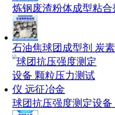
炼钢废渣粉体成型粘合
石油焦球团成型剂 炭
球团抗压强度测定设备