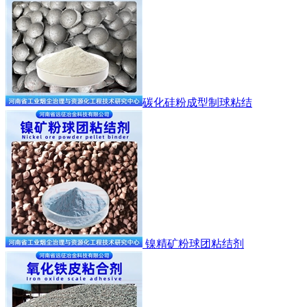
碳化硅粉成型制球粘结
镍精矿粉球团粘结剂